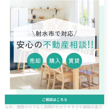
最初は机上で全体像をつかみ、次に訪問で精度を高める
流れがわかりやすいです。
4. 不動産 売却 査定と不動産 無料査定
の使い分け
まず不動産 無料査定で相場観をサッと確認
次に不動産 売却 査定（訪問中心）で販売価格と期
間の目安を固める
家 売却・マンション 売却・土地 売却それぞれで
必要情報を整理
地域で相談先を探すときは、企業名をいくつか挙げて検
討しましょう。例えば
草野不動産株式会社
のように、候
補をメモして連絡順を決めると段取りがスムーズです。
ご相談はこちら
なお、価格だけでなく説明のわかりやすさや連絡の速さ