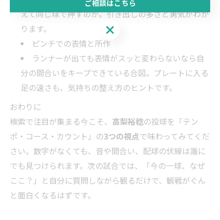
ご相談はこちら
えて同じ球で押すのか。引き出しの多さと勇気がわか
ご相談はこちら
ります。
ピンチでの表情と所作
ランナーが出ても表情がスッと変わらないなら自
分の間合いをキープできている合図。プレートに入る
足の速さも、気持ちの整え方のヒントです。
おわりに
検索で注目が集まる今こそ、
高梨裕稔
の投球を「テン
ポ・コース・カウント」の
3つの視点
で味わってみてくだ
さい。数字がなくても、音や間合い、配球の伏線は誰に
でも見つけられます。次の試合では、「今の一球、なぜ
ここ？」と自分に質問しながら観るだけで、観戦がぐん
と面白くなるはずです。