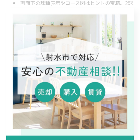
画面下の球種表示やコース図はヒントの宝箱。2球
続けた配球の「次」を自分で予想してみましょう。当
たるとスカッ、外れても「なるほど」と学びが増えま
す。
解説者が触れる「配球の伏線」をメモしておく
と、終盤の勝負球で「これが回収だ！」と気づけま
す。
4. これからチェックしたいポイント
立ち上がりの数打席
初回はその日のコンディションが出やすい時間。
最初の3人にどう攻めるかで、その試合の設計図が見
えてきます。
同じ打者への第2打席・第3打席
一度打たれた配球を「くるり」と変えるのか、あ